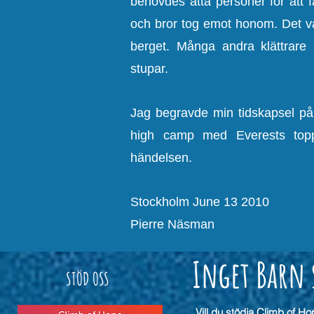
behövdes åtta personer för att 
och bror tog emot honom. Det var
berget. Många andra klättrar
stupar.
Jag begravde min tidskapsel på g
high camp med Everests topp
händelsen.
Stockholm June 13 2010
Pierre Näsman
Inget Barn 
STÖD OSS
Vill du stödja Climb of Hop