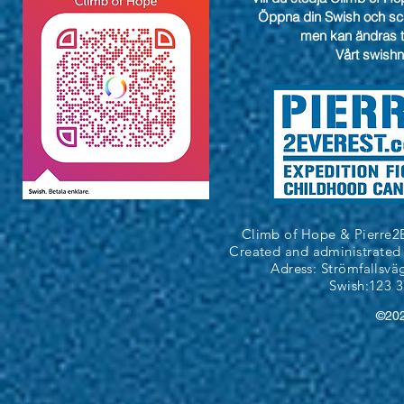
Öppna din Swish och s
men kan ändras ti
Vårt swish
Climb of Hope & Pierre2
Created and administrated
Adress: Strömfallsvä
Swish:123 
©20